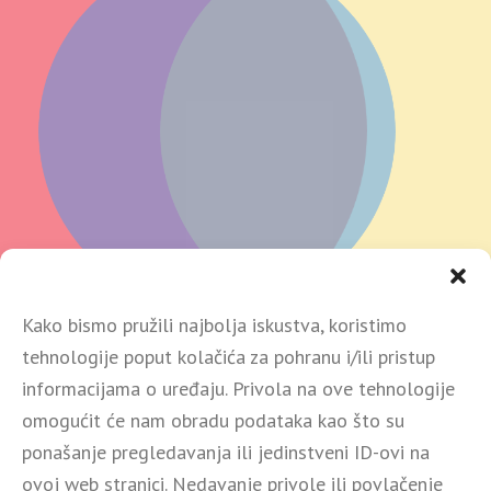
Kako bismo pružili najbolja iskustva, koristimo
tehnologije poput kolačića za pohranu i/ili pristup
informacijama o uređaju. Privola na ove tehnologije
omogućit će nam obradu podataka kao što su
Društvo provodi projekt Digitalna transformacija društva
Spotstudio d.o.o. NPOO.C1.1.1.R6-I1.04-V2.0251, odobren u
ponašanje pregledavanja ili jedinstveni ID-ovi na
okviru Poziva na dodjelu bespovratnih sredstava Transformacija i
ovoj web stranici. Nedavanje privole ili povlačenje