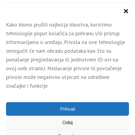
SPAR – DOBRO JUTRO, HRVATSKA
Kako bismo pružili najbolja iskustva, koristimo
tehnologije poput kolačića za pohranu i/ili pristup
informacijama o uređaju. Privola na ove tehnologije
omogućit će nam obradu podataka kao što su
Društvo provodi projekt Digitalna transformacija društva
Spotstudio d.o.o. NPOO.C1.1.1.R6-I1.04-V2.0251, odobren u
ponašanje pregledavanja ili jedinstveni ID-ovi na
okviru Poziva na dodjelu bespovratnih sredstava Transformacija i
ovoj web stranici. Nedavanje privole ili povlačenje
jačanje konkurentnosti kulturnih i kreativnih
privole može negativno utjecati na određene
industrija NPOO.C1.1.1.R6-I1.04 grupa B, financiran iz Mehanizma
značajke i funkcije.
za oporavak i otpornost.
Prihvati
Odbij