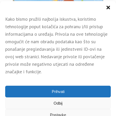
Kako bismo pružili najbolja iskustva, koristimo
tehnologije poput kolačića za pohranu i/ili pristup
informacijama o uređaju. Privola na ove tehnologije
omogućit će nam obradu podataka kao što su
ponašanje pregledavanja ili jedinstveni ID-ovi na
ovoj web stranici. Nedavanje privole ili povlačenje
privole može negativno utjecati na određene
Društvo provodi projekt Digitalna transformacija društva
značajke i funkcije.
Spotstudio d.o.o. NPOO.C1.1.1.R6-I1.04-V2.0251, odobren u
okviru Poziva na dodjelu bespovratnih sredstava Transformacija i
jačanje konkurentnosti kulturnih i kreativnih
industrija NPOO.C1.1.1.R6-I1.04 grupa B, financiran iz Mehanizma
Prihvati
za oporavak i otpornost.
Odbij
Postavke